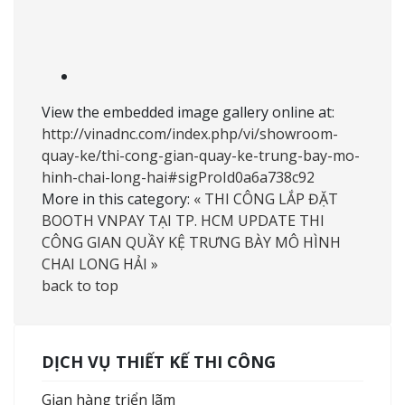
View the embedded image gallery online at:
http://vinadnc.com/index.php/vi/showroom-
quay-ke/thi-cong-gian-quay-ke-trung-bay-mo-
hinh-chai-long-hai#sigProId0a6a738c92
More in this category:
« THI CÔNG LẮP ĐẶT
BOOTH VNPAY TẠI TP. HCM
UPDATE THI
CÔNG GIAN QUẦY KỆ TRƯNG BÀY MÔ HÌNH
CHAI LONG HẢI »
back to top
DỊCH VỤ THIẾT KẾ THI CÔNG
Gian hàng triển lãm