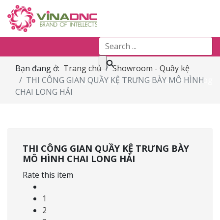
Bạn đang ở:
Trang chủ
Showroom - Quầy kệ
THI CÔNG GIAN QUẦY KỆ TRƯNG BÀY MÔ HÌNH
Tuyển dụng
Tin tức & Sự kiện
Blog
CHAI LONG HẢI
THI CÔNG GIAN QUẦY KỆ TRƯNG BÀY
MÔ HÌNH CHAI LONG HẢI
Rate this item
1
2