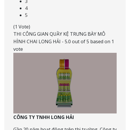
3
4
5
(1 Vote)
THI CÔNG GIAN QUẦY KỆ TRƯNG BÀY MÔ
HÌNH CHAI LONG HẢI
-
5.0
out of
5
based on
1
vote
CÔNG TY TNHH LONG HẢI
Gần 20 năm hoạt động trên thị trường, Công ty