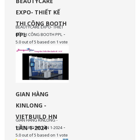
BEAUTYCARE
EXPO- THIẾT KẾ
THI CÔNG BOOTH
BEAUTYCARE EXPO- THIẾT
-
PPL
KẾ THI CÔNG BOOTH PPL
5.0
out of
5
based on
1
vote
GIAN HÀNG
KINLONG -
VIETBUILD HN
GIAN HÀNG KINLONG -
-
LẦN 1-2024
VIETBUILD HN LẦN 1-2024
5.0
out of
5
based on
1
vote