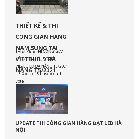
THIẾT KẾ & THI
CÔNG GIAN HÀNG
NAM SUNG TẠI
THIẾT KẾ & THI CÔNG GIAN
VIETBUILD ĐÀ
HÀNG NAM SUNG TẠI
VIETBUILD ĐÀ NẴNG T5/2021
NẴNG T5/2021
-
5.0
out of
5
based on
1
vote
UPDATE THI CÔNG GIAN HÀNG ĐẠT LED HÀ
NỘI