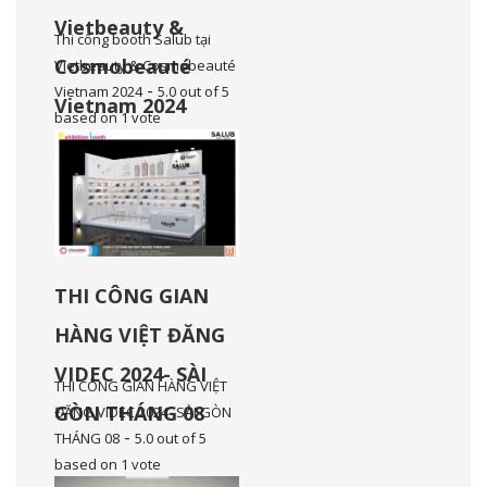
Vietbeauty &
Thi công booth Salub tại
Cosmobeauté
Vietbeauty & Cosmobeauté
-
Vietnam 2024
5.0
out of
5
Vietnam 2024
based on
1
vote
THI CÔNG GIAN
HÀNG VIỆT ĐĂNG
VIDEC 2024- SÀI
THI CÔNG GIAN HÀNG VIỆT
GÒN THÁNG 08
ĐĂNG VIDEC 2024- SÀI GÒN
-
THÁNG 08
5.0
out of
5
based on
1
vote