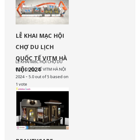
LỄ KHAI MẠC HỘI
CHỢ DU LỊCH
QUỐC TẾ VITM HÀ
LỄ KHAI MẠC HỘI CHỢ DU
NỘI 2024
LỊCH QUỐC TẾ VITM HÀ NỘI
-
2024
5.0
out of
5
based on
1
vote