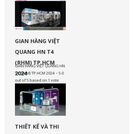
GIAN HÀNG VIỆT
QUANG HN T4
(RHM) TP.HCM
GIAN HÀNG VIỆT QUANG HN
-
2024
T4 (RHM) TP.HCM 2024
5.0
out of
5
based on
1
vote
THIẾT KẾ VÀ THI