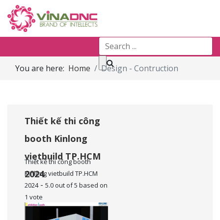
You are here:
Home
Design - Contruction
Thiết kế thi công
booth Kinlong
vietbuild TP.HCM
Thiết kế thi công booth
2024
Kinlong vietbuild TP.HCM
-
2024
5.0
out of
5
based on
1
vote