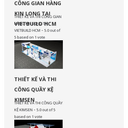
CÔNG GIAN HÀNG
KIN LONG TẠI
THIẾT KẾ VÀ THI CÔNG GIAN
VIETBUILD HCM
HÀNG KIN LONG TẠI
-
VIETBUILD HCM
5.0
out of
5
based on
1
vote
THIẾT KẾ VÀ THI
CÔNG QUẦY KỆ
KIMSEN
THIẾT KẾ VÀ THI CÔNG QUẦY
-
KỆ KIMSEN
5.0
out of
5
based on
1
vote