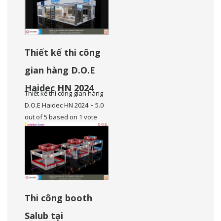
Thiết kế thi công
gian hàng D.O.E
Haidec HN 2024
Thiết kế thi công gian hàng
-
D.O.E Haidec HN 2024
5.0
out of
5
based on
1
vote
Thi công booth
Salub tại